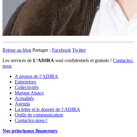
Retour au blog
Partager :
Facebook
Twitter
Les services de
L’ADIRA
sont confidentiels et gratuits !
Contactez-
nous
A propos de l’ADIRA
Entreprises
Collectivités
Marque Alsace
Actualités
Agenda
La lettre et le dossier de l’ADIRA
Outils de communication
Contactez-nous !
Nos principaux financeurs