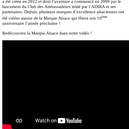
a été créée en 2012 et dont l’aventure a commencé en 2009 par le
lancement du Club des Ambassadeurs initié par l’ADIRA et ses
partenaires. Depuis, plusieurs marques d’excellence alsaciennes ont
ème
été créées autour de la Marque Alsace qui fêtera son 10
anniversaire l’année prochaine !
Redécouvrez la Marque Alsace dans notre vidéo !