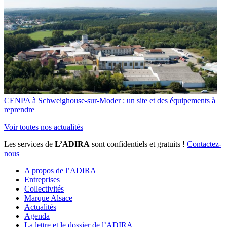
CENPA à Schweighouse-sur-Moder : un site et des équipements à
reprendre
Voir toutes nos actualités
Les services de
L’ADIRA
sont confidentiels et gratuits !
Contactez-
nous
A propos de l’ADIRA
Entreprises
Collectivités
Marque Alsace
Actualités
Agenda
La lettre et le dossier de l’ADIRA