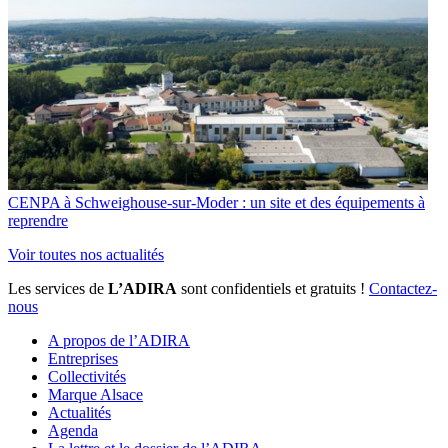
CENPA à Schweighouse-sur-Moder : un site et des équipements à
reprendre
Voir toutes nos actualités
Les services de
L’ADIRA
sont confidentiels et gratuits !
Contactez-
nous
A propos de l’ADIRA
Entreprises
Collectivités
Marque Alsace
Actualités
Agenda