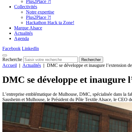
Plus2Place ?!
Collectivités
Notre expertise
Plus2Place ?!
Hackathon Hack ta Zone!
Marque Alsace
Actualités
Agenda
Facebook
LinkedIn
Recherche
Rechercher
Accueil
|
Actualités
|
DMC se développe et inaugure l’extension de
DMC se développe et inaugure l’
L’entreprise emblématique de Mulhouse, DMC, spécialisée dans la fabri
Sausheim et Mulhouse, le Président du Pôle Textile Alsace, le CEO de 