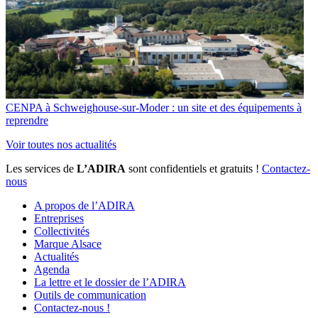
CENPA à Schweighouse-sur-Moder : un site et des équipements à
reprendre
Voir toutes nos actualités
Les services de
L’ADIRA
sont confidentiels et gratuits !
Contactez-
nous
A propos de l’ADIRA
Entreprises
Collectivités
Marque Alsace
Actualités
Agenda
La lettre et le dossier de l’ADIRA
Outils de communication
Contactez-nous !